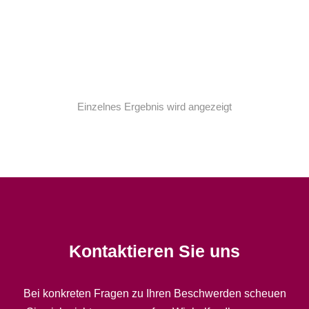
Oversized t-shirt
$
22.00
–
$
35.00
Einzelnes Ergebnis wird angezeigt
Kontaktieren Sie uns
Bei konkreten Fragen zu Ihren Beschwerden scheuen