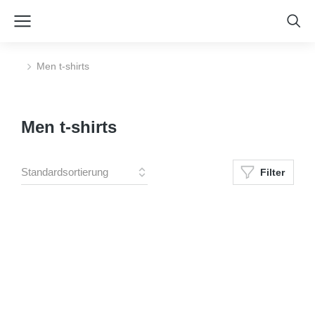
Men t-shirts
Sie befinden sich hier:
Men t-shirts
Filter
Color
Black
Black
Pink
Pink
Size
S