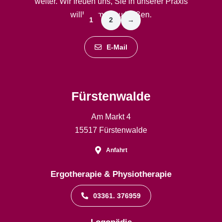
weiter. Wir freuen uns, Sie in unserer Praxis
willkommen zu heißen.
1
2
→
E-Mail
Fürstenwalde
Am Markt 4
15517 Fürstenwalde
Anfahrt
Ergotherapie & Physiotherapie
03361. 376959