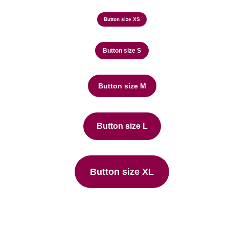
Button size XS
Button size S
Button size M
Button size L
Button size XL