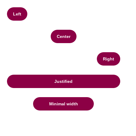
Left
Center
Right
Justified
Minimal width