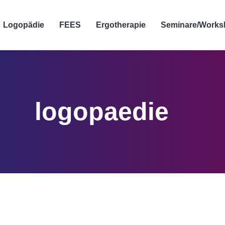
Logopädie
FEES
Ergotherapie
Seminare/Works
logopaedie