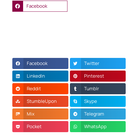
Facebook
Facebook
Twitter
LinkedIn
Pinterest
Reddit
Tumblr
StumbleUpon
Skype
Mix
Telegram
Pocket
WhatsApp