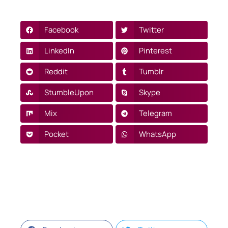
Facebook
Twitter
LinkedIn
Pinterest
Reddit
Tumblr
StumbleUpon
Skype
Mix
Telegram
Pocket
WhatsApp