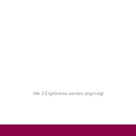
Stretchy jeans
$
300.00
Alle 3 Ergebnisse werden angezeigt