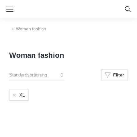
Woman fashion
Sie befinden sich hier:
Woman fashion
Filter
XL
Size
S
M