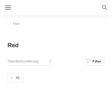
Red
Sie befinden sich hier:
Red
Filter
XL
Size
S
M